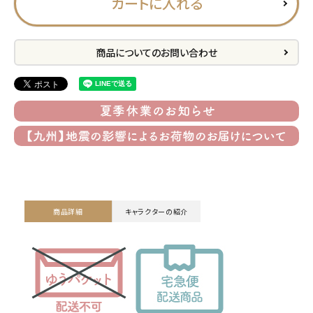
カートに入れる
プライバシーポリシー
特定商取引法について
商品についてのお問い合わせ
お問い合わせ
ACCOUNT MENU
ようこそ ゲスト 様
meeting_room
person
ログイン
会員登録
商品詳細
キャラクターの紹介
公式
デコ部
公式
公式