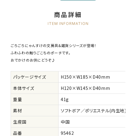
商品詳細
ITEM INFORMATION
ごろごろにゃんすけの文房具&雑貨シリーズが登場！
ふわふわの触りごこちのポーチです。
おでかけのお供にどうぞ♪
パッケージサイズ
H150×W185×D40mm
本体サイズ
H120×W145×D40mm
重量
41g
素材
ソフトボア／ポリエステル(内生地)
生産国
中国
品番
95462