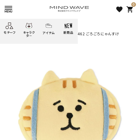
0
favorite
shopping_cart
HOME
すべての商品
モチーフ
キャラク
新商品
アイテム
search
ごろごろにゃんすけ フェイスポーチ 95462 ごろごろにゃんすけ
タ－
ごろごろ
絞り込み検索
たべもの
しばんばん
どうぶつ
シール
テープ
にゃんすけ
うさぎの
ぴよこ豆
ふせん
紙文具
花・植物
ムーちゃん
だっとちゃん
文具小物
ばいばいべあ
筆記用具等
ようこそ
モバイル
雑貨
ゆるあにまる
かわうそ
アイテム
ツンダちゃん
ウサコレフレンズ
ごろごろにゃんすけ フェイスポ
一期一会
その他
ーチ 95462 ごろごろにゃんす
け
2,200 円
（税込）