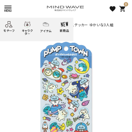
0
favorite
shopping_cart
HOME
すべての商品
ポンプタウンステッカー ゆかいな3人組
モチーフ
キャラク
新商品
アイテム
search
タ－
ごろごろ
絞り込み検索
たべもの
しばんばん
どうぶつ
シール
テープ
にゃんすけ
うさぎの
ぴよこ豆
ふせん
紙文具
花・植物
ムーちゃん
だっとちゃん
文具小物
ばいばいべあ
筆記用具等
ようこそ
モバイル
雑貨
ゆるあにまる
かわうそ
アイテム
ツンダちゃん
ウサコレフレンズ
ポンプタウンステッカー ゆか
一期一会
その他
いな3人組
253 円
（税込）