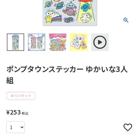
新着商品
人気商品から探す
モチーフから探す
ポンプタウンステッカー ゆかいな3人
キャラクターから探す
組
アイテムから探す
INFORMATION
¥
253
税込
お知らせ
ご利用ガイド
よくあるご質問