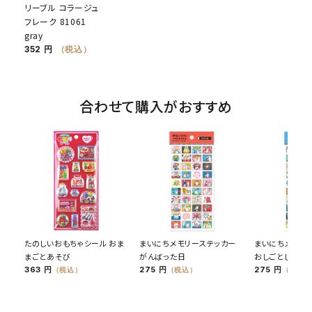
リーブル コラージュ
フレーク 81061
gray
352 円
（税込）
合わせて購入がおすすめ
たのしいおもちゃシール おま
まいにちメモリーステッカー
まいにちメモリ
まごとあそび
がんばった日
おしごとした日
363 円
275 円
275 円
（税込）
（税込）
（税込）