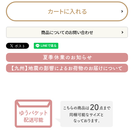
プライバシーポリシー
カートに入れる
特定商取引法について
お問い合わせ
商品についてのお問い合わせ
ACCOUNT MENU
ようこそ ゲスト 様
meeting_room
person
ログイン
会員登録
公式
デコ部
公式
公式