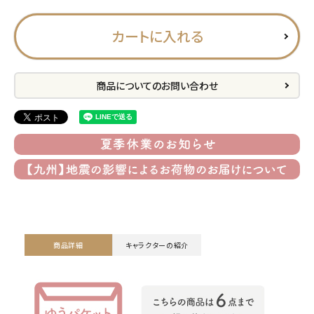
プライバシーポリシー
カートに入れる
特定商取引法について
お問い合わせ
商品についてのお問い合わせ
ACCOUNT MENU
ようこそ ゲスト 様
meeting_room
person
ログイン
会員登録
公式
デコ部
公式
公式
商品詳細
キャラクターの紹介