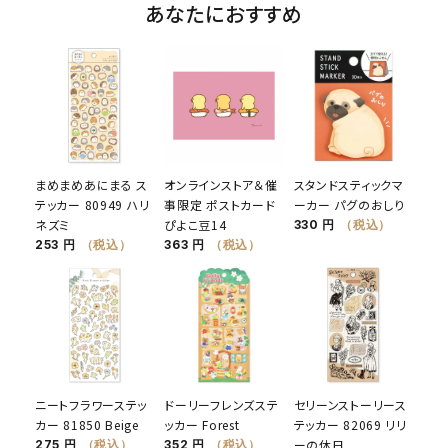
あなたにおすすめ
まめまめあにまる ス
オンラインストア＆催
スタンドスティックマ
テッカー 80949 ハリ
事限定 ポストカード
ーカー パグのおしり
ネズミ
ぴよこ豆14
330 円
（税込）
253 円
（税込）
363 円
（税込）
ニートフラワーステッ
ドーリーフレンズステ
セリーンストーリース
カー 81850 Beige
ッカー Forest
テッカー 82069 リリ
ーの休日
275 円
（税込）
352 円
（税込）