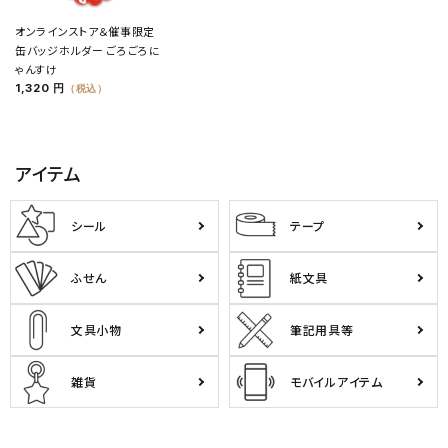
オンラインストア＆催事限定
缶バッジホルダー ごろごろに
ゃんすけ
1,320 円
（税込）
アイテム
シール
テープ
ふせん
紙文具
文具小物
筆記用具等
雑貨
モバイルアイテム