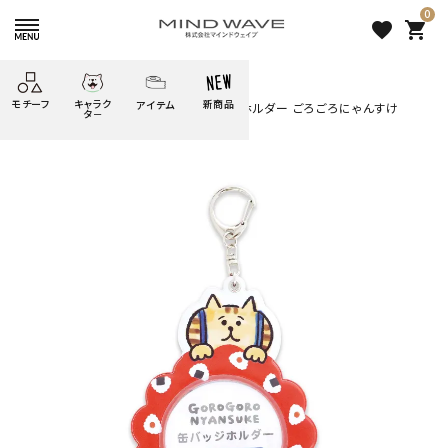
0
favorite
shopping_cart
HOME
すべての商品
モチーフ
キャラク
新商品
アイテム
search
オンラインストア＆催事限定 缶バッジホルダー ごろごろにゃんすけ
タ－
ごろごろ
絞り込み検索
たべもの
しばんばん
どうぶつ
シール
テープ
にゃんすけ
うさぎの
ぴよこ豆
ふせん
紙文具
花・植物
ムーちゃん
だっとちゃん
文具小物
ばいばいべあ
筆記用具等
ようこそ
モバイル
雑貨
ゆるあにまる
かわうそ
アイテム
ツンダちゃん
ウサコレフレンズ
オンラインストア＆催事限定
一期一会
その他
缶バッジホルダー ごろごろに
ゃんすけ
1,320 円
（税込）