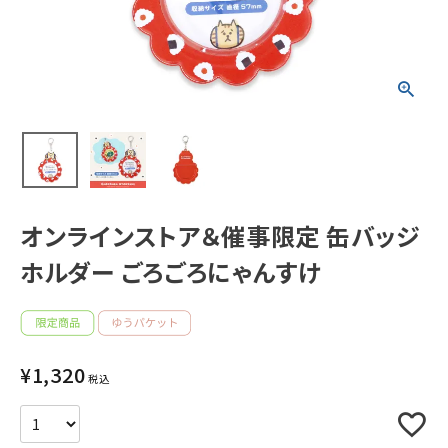
新着商品
人気商品から探す
モチーフから探す
キャラクターから探す
オンラインストア＆催事限定 缶バッジ
ホルダー ごろごろにゃんすけ
アイテムから探す
INFORMATION
¥
1,320
お知らせ
税込
ご利用ガイド
よくあるご質問