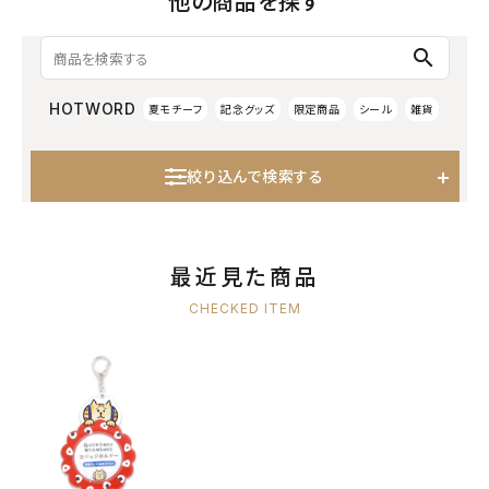
他の商品を探す
search
HOTWORD
夏モチーフ
記念グッズ
限定商品
シール
雑貨
絞り込んで検索する
最近見た商品
CHECKED ITEM