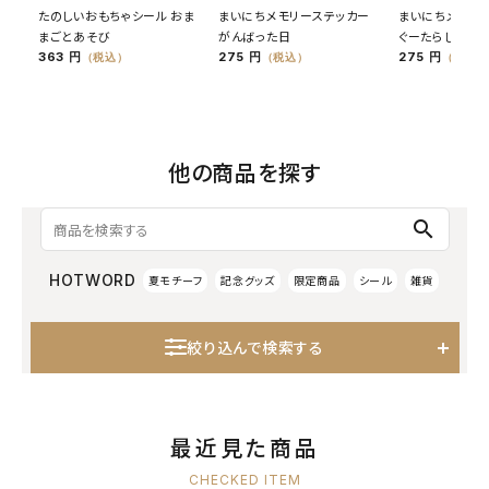
たのしいおもちゃシール おま
まいにちメモリーステッカー
まいにちメモリ
まごとあそび
がんばった日
ぐーたらした日
363 円
275 円
275 円
（税込）
（税込）
（税込）
他の商品を探す
search
HOTWORD
夏モチーフ
記念グッズ
限定商品
シール
雑貨
絞り込んで検索する
最近見た商品
CHECKED ITEM