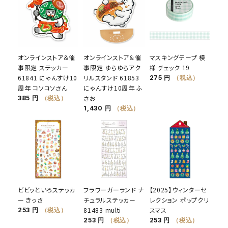
オンラインストア＆催
オンラインストア＆催
マスキングテープ 模
事限定 ステッカー
事限定 ゆらゆらアク
様 チェック 19
61841 にゃんすけ10
リルスタンド 61853
275 円
（税込）
周年 コソコソさん
にゃんすけ10周年 ふ
さお
385 円
（税込）
1,430 円
（税込）
ビビッといろステッカ
フラワーガーランド ナ
【2025】ウィンターセ
ー きっさ
チュラルステッカー
レクション ポップクリ
81483 multi
スマス
253 円
（税込）
253 円
（税込）
253 円
（税込）