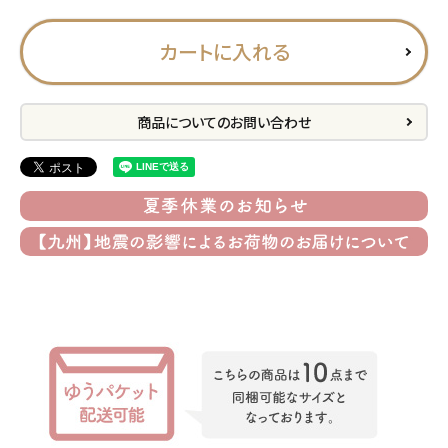
プライバシーポリシー
カートに入れる
特定商取引法について
お問い合わせ
商品についてのお問い合わせ
ACCOUNT MENU
ようこそ ゲスト 様
meeting_room
person
ログイン
会員登録
公式
デコ部
公式
公式