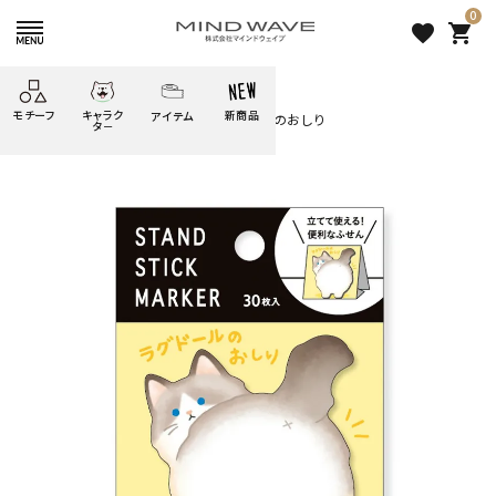
0
favorite
shopping_cart
HOME
すべての商品
モチーフ
キャラク
新商品
アイテム
search
スタンドスティックマーカー ラグドールのおしり
タ－
ごろごろ
絞り込み検索
たべもの
しばんばん
どうぶつ
シール
テープ
にゃんすけ
うさぎの
ぴよこ豆
ふせん
紙文具
花・植物
ムーちゃん
だっとちゃん
文具小物
ばいばいべあ
筆記用具等
ようこそ
モバイル
雑貨
ゆるあにまる
かわうそ
アイテム
ツンダちゃん
ウサコレフレンズ
スタンドスティックマーカー ラ
一期一会
その他
グドールのおしり
330 円
（税込）