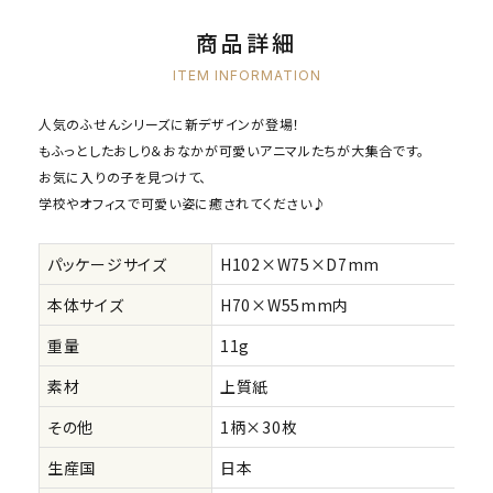
商品詳細
ITEM INFORMATION
人気のふせんシリーズに新デザインが登場！
もふっとしたおしり＆おなかが可愛いアニマルたちが大集合です。
お気に入りの子を見つけて、
学校やオフィスで可愛い姿に癒されてください♪
パッケージサイズ
H102×W75×D7mm
本体サイズ
H70×W55mm内
重量
11g
素材
上質紙
その他
1柄×30枚
生産国
日本