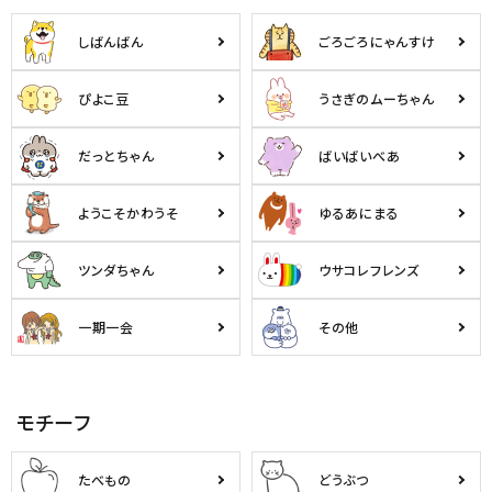
ようこそ ゲスト 様
しばんばん
ごろごろにゃんすけ
meeting_room
person
ログイン
会員登録
ぴよこ豆
うさぎのムーちゃん
だっとちゃん
ばいばいべあ
公式
デコ部
公式
公式
ようこそかわうそ
ゆるあにまる
ツンダちゃん
ウサコレフレンズ
一期一会
その他
モチーフ
たべもの
どうぶつ