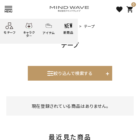
0
favorite
shopping_cart
HOME
すべての商品
ゆるあにまる
テープ
モチーフ
キャラク
新商品
アイテム
search
タ－
テープ
ごろごろ
絞り込み検索
たべもの
しばんばん
どうぶつ
シール
テープ
にゃんすけ
うさぎの
ぴよこ豆
ふせん
紙文具
花・植物
ムーちゃん
絞り込んで検索する
だっとちゃん
文具小物
ばいばいべあ
筆記用具等
表示するレコメンドはありません。
ようこそ
モバイル
雑貨
ゆるあにまる
かわうそ
アイテム
現在登録されている商品はありません。
新着商品
ツンダちゃん
ウサコレフレンズ
人気商品から探す
一期一会
その他
最近見た商品
モチーフから探す