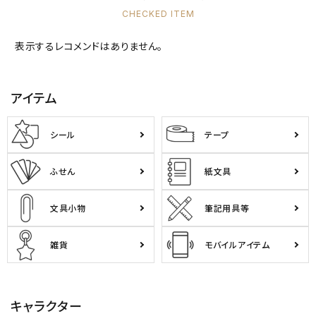
CHECKED ITEM
キャラクターから探す
表示するレコメンドはありません。
アイテムから探す
アイテム
INFORMATION
シール
テープ
お知らせ
ご利用ガイド
ふせん
紙文具
よくあるご質問
文具小物
筆記用具等
プライバシーポリシー
特定商取引法について
雑貨
モバイルアイテム
お問い合わせ
キャラクター
ACCOUNT MENU