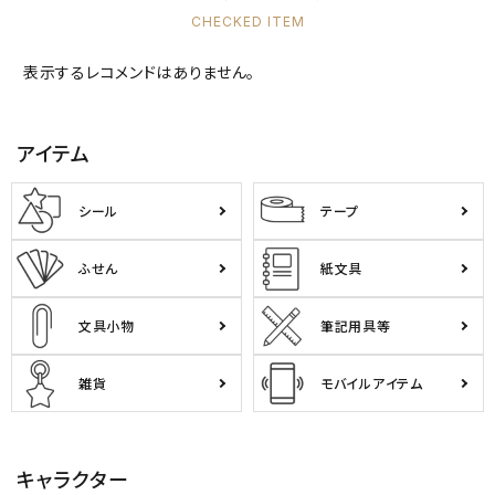
CHECKED ITEM
キャラクターから探す
表示するレコメンドはありません。
アイテムから探す
アイテム
INFORMATION
シール
テープ
お知らせ
ご利用ガイド
ふせん
紙文具
よくあるご質問
文具小物
筆記用具等
プライバシーポリシー
特定商取引法について
雑貨
モバイルアイテム
お問い合わせ
キャラクター
ACCOUNT MENU