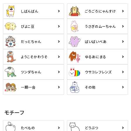
ようこそ ゲスト 様
しばんばん
ごろごろにゃんすけ
meeting_room
person
ログイン
会員登録
ぴよこ豆
うさぎのムーちゃん
だっとちゃん
ばいばいべあ
公式
デコ部
公式
公式
ようこそかわうそ
ゆるあにまる
ツンダちゃん
ウサコレフレンズ
一期一会
その他
モチーフ
たべもの
どうぶつ