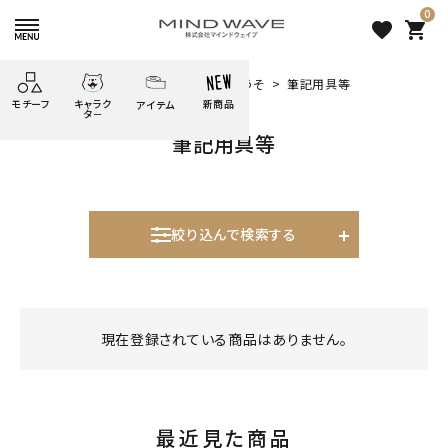
0
favorite
shopping_cart
HOME
すべての商品
ようこそかわうそ
筆記用具等
モチーフ
キャラク
新商品
アイテム
search
タ－
筆記用具等
ごろごろ
絞り込み検索
たべもの
しばんばん
どうぶつ
シール
テープ
にゃんすけ
うさぎの
ぴよこ豆
ふせん
紙文具
花・植物
ムーちゃん
絞り込んで検索する
だっとちゃん
文具小物
ばいばいべあ
筆記用具等
表示するレコメンドはありません。
ようこそ
モバイル
雑貨
ゆるあにまる
かわうそ
アイテム
現在登録されている商品はありません。
新着商品
ツンダちゃん
ウサコレフレンズ
人気商品から探す
一期一会
その他
最近見た商品
モチーフから探す