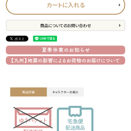
カートに入れる
プライバシーポリシー
特定商取引法について
商品についてのお問い合わせ
お問い合わせ
ACCOUNT MENU
ようこそ ゲスト 様
meeting_room
person
ログイン
会員登録
商品詳細
キャラクターの紹介
公式
デコ部
公式
公式