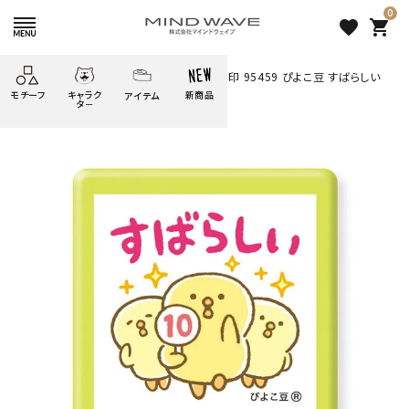
0
favorite
shopping_cart
HOME
すべての商品
スタンプ・浸透印 95459 ぴよこ豆 すばらしい
モチーフ
キャラク
新商品
アイテム
search
タ－
ごろごろ
絞り込み検索
たべもの
しばんばん
どうぶつ
シール
テープ
にゃんすけ
うさぎの
ぴよこ豆
ふせん
紙文具
花・植物
ムーちゃん
だっとちゃん
文具小物
ばいばいべあ
筆記用具等
ようこそ
モバイル
雑貨
ゆるあにまる
かわうそ
アイテム
ツンダちゃん
ウサコレフレンズ
スタンプ・浸透印 95459 ぴよ
一期一会
その他
こ豆 すばらしい
715 円
（税込）