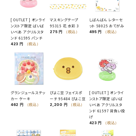
[ OUTLET ] オンライ
マスキングテープ
しばんばん レターセ
ンストア限定 ばいば
95315 花 水彩 3
ット 58025 おてがみ
いべあ アクリルスタ
275 円
（税込）
495 円
（税込）
ンド 61595 パンチ
423 円
（税込）
グランジュールステッ
ぴよこ豆 フェイスポ
[ OUTLET ] オンライ
カー ケーキ
ーチ 95484 ぴよこ豆
ンストア限定 ばいば
いべあ アクリルスタ
462 円
（税込）
2,200 円
（税込）
ンド 61597 背負い投
げ
423 円
（税込）