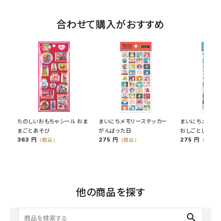
合わせて購入がおすすめ
たのしいおもちゃシール おま
まいにちメモリーステッカー
まいにちメモリ
まごとあそび
がんばった日
おしごとした日
363 円
275 円
275 円
（税込）
（税込）
（税込）
他の商品を探す
search