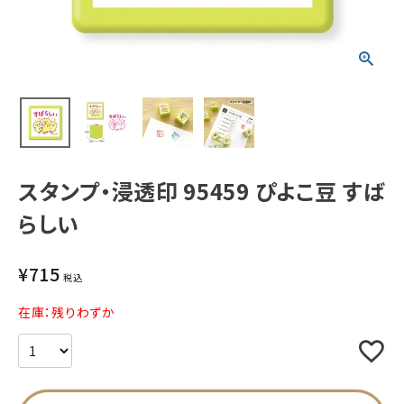
新着商品
人気商品から探す
モチーフから探す
スタンプ・浸透印 95459 ぴよこ豆 すば
キャラクターから探す
らしい
アイテムから探す
¥
715
税込
INFORMATION
在庫：残りわずか
お知らせ
ご利用ガイド
よくあるご質問