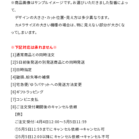
※商品画像はサンプルイメージです。お選びいただきました型番によっ
て、
デザインの大きさ・カット位置・見え方は多少異なります。
カメラサイズの大きい機種の場合は、特に見えない部分が大きくな
ってしまいます。
※下記対応は承れません※
[1]通常商品との同時注文
[2]5日前後発送の別発送商品との同時発送
[3]日時指定
[4]破損、紛失等の補償
[5]宅急便/ゆうパケットへの発送方法変更
[6]ギフトラッピング
[7]コンビニ支払
[8]ご注文受付期間後のキャンセル依頼
【例】
ご注文受付：4月4日12:00～5月5日11:59
①5月5日11:59までにキャンセル依頼→キャンセル可
②5月5日12:00以降にキャンセル依頼→キャンセル不可