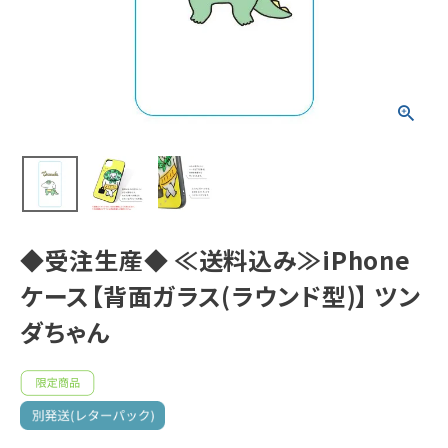
新着商品
人気商品から探す
モチーフから探す
キャラクターから探す
◆受注生産◆ ≪送料込み≫iPhone
アイテムから探す
ケース【背面ガラス(ラウンド型)】 ツン
INFORMATION
ダちゃん
お知らせ
ご利用ガイド
よくあるご質問