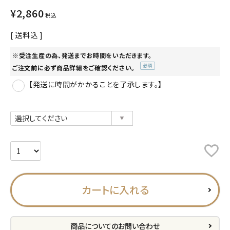
¥
2,860
税込
プライバシーポリシー
送料込
特定商取引法について
お問い合わせ
※受注生産の為、発送までお時間をいただきます。
ご注文前に必ず商品詳細をご確認ください。
(必
ACCOUNT MENU
【発送に時間がかかることを了承します。】
須)
ようこそ ゲスト 様
meeting_room
person
ログイン
会員登録
公式
デコ部
公式
公式
カートに入れる
商品についてのお問い合わせ