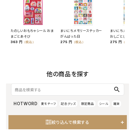
たのしいおもちゃシール おま
まいにちメモリーステッカー
まいにちメモリ
まごとあそび
がんばった日
おしごとした日
363 円
275 円
275 円
（税込）
（税込）
（税込）
他の商品を探す
search
HOTWORD
夏モチーフ
記念グッズ
限定商品
シール
雑貨
絞り込んで検索する