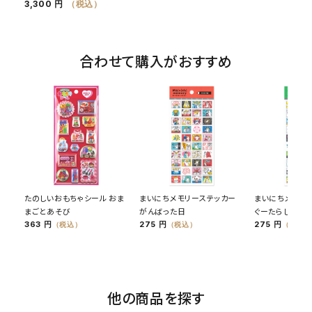
3,300 円
（税込）
合わせて購入がおすすめ
たのしいおもちゃシール おま
まいにちメモリーステッカー
まいにちメモリ
まごとあそび
がんばった日
ぐーたらした日
363 円
275 円
275 円
（税込）
（税込）
（税込）
他の商品を探す