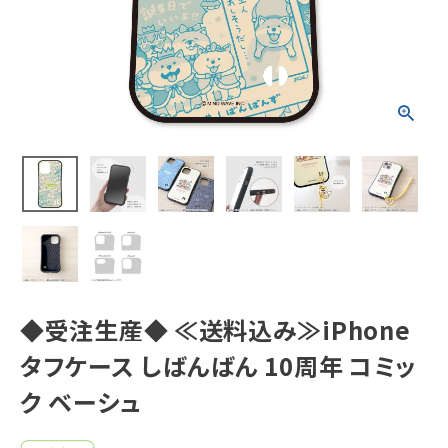
新着商品
人気商品から探す
モチーフから探す
キャラクターから探す
アイテムから探す
INFORMATION
◆受注生産◆ ≪送料込み≫iPhone
タフケース しばんばん 10周年 コミッ
お知らせ
ク ベーシュ
ご利用ガイド
よくあるご質問