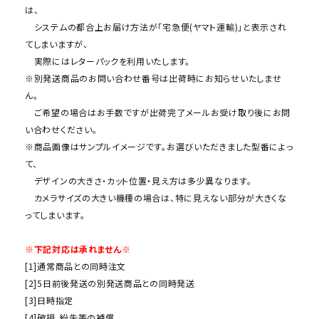
は、
システムの都合上お届け方法が「宅急便(ヤマト運輸)」と表示され
てしまいますが、
実際にはレターパックを利用いたします。
※別発送商品のお問い合わせ番号は出荷時にお知らせいたしませ
ん。
ご希望の場合はお手数ですが出荷完了メールお受け取り後にお問
い合わせください。
※商品画像はサンプルイメージです。お選びいただきました型番によっ
て、
デザインの大きさ・カット位置・見え方は多少異なります。
カメラサイズの大きい機種の場合は、特に見えない部分が大きくな
ってしまいます。
※下記対応は承れません※
[1]通常商品との同時注文
[2]5日前後発送の別発送商品との同時発送
[3]日時指定
[4]破損、紛失等の補償