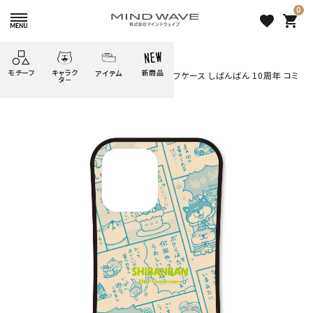
0
favorite
shopping_cart
HOME
すべての商品
モチーフ
キャラク
新商品
アイテム
search
◆受注生産◆ ≪送料込み≫iPhoneタフケース しばんばん 10周年 コミ
タ－
ック ベーシュ
ごろごろ
絞り込み検索
たべもの
しばんばん
どうぶつ
シール
テープ
にゃんすけ
うさぎの
ぴよこ豆
ふせん
紙文具
花・植物
ムーちゃん
だっとちゃん
文具小物
ばいばいべあ
筆記用具等
ようこそ
モバイル
雑貨
ゆるあにまる
かわうそ
アイテム
ツンダちゃん
ウサコレフレンズ
◆受注生産◆ ≪送料込み
一期一会
その他
≫iPhoneタフケース しばんば
ん 10周年 コミック ベーシュ
3,300 円
（税込）