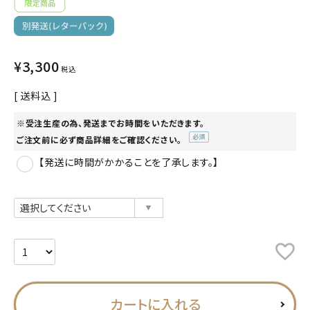
プライバシーポリシー
特定商取引法について
¥
3,300
税込
お問い合わせ
送料込
ACCOUNT MENU
※受注生産の為、発送までお時間をいただきます。
ようこそ ゲスト 様
ご注文前に必ず商品詳細をご確認ください。
(必
meeting_room
person
【発送に時間がかかることを了承します。】
ログイン
会員登録
須)
公式
デコ部
公式
公式
カートに入れる