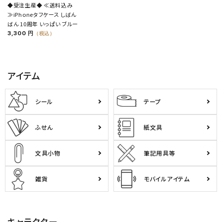
◆受注生産◆ ≪送料込み
≫iPhoneタフケース しばん
ばん 10周年 いっぱい ブルー
3,300 円
（税込）
アイテム
シール
テープ
ふせん
紙文具
文具小物
筆記用具等
雑貨
モバイルアイテム
キャラクター