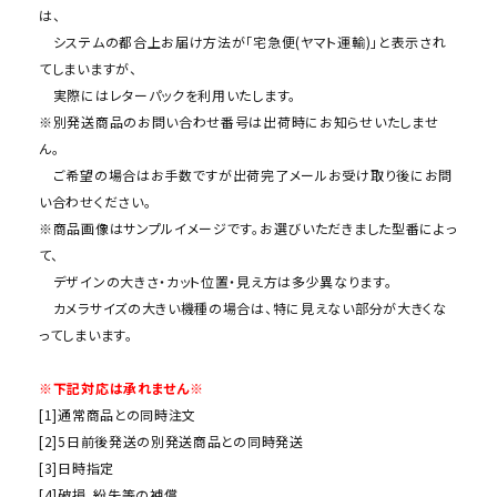
は、
システムの都合上お届け方法が「宅急便(ヤマト運輸)」と表示され
てしまいますが、
実際にはレターパックを利用いたします。
※別発送商品のお問い合わせ番号は出荷時にお知らせいたしませ
ん。
ご希望の場合はお手数ですが出荷完了メールお受け取り後にお問
い合わせください。
※商品画像はサンプルイメージです。お選びいただきました型番によっ
て、
デザインの大きさ・カット位置・見え方は多少異なります。
カメラサイズの大きい機種の場合は、特に見えない部分が大きくな
ってしまいます。
※下記対応は承れません※
[1]通常商品との同時注文
[2]5日前後発送の別発送商品との同時発送
[3]日時指定
[4]破損、紛失等の補償