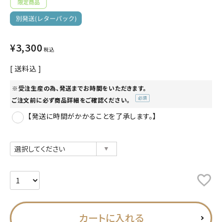
プライバシーポリシー
特定商取引法について
¥
3,300
税込
お問い合わせ
送料込
ACCOUNT MENU
※受注生産の為、発送までお時間をいただきます。
ようこそ ゲスト 様
ご注文前に必ず商品詳細をご確認ください。
(必
meeting_room
person
【発送に時間がかかることを了承します。】
ログイン
会員登録
須)
公式
デコ部
公式
公式
カートに入れる