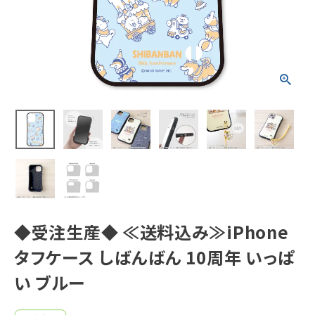
新着商品
人気商品から探す
モチーフから探す
キャラクターから探す
アイテムから探す
INFORMATION
◆受注生産◆ ≪送料込み≫iPhone
タフケース しばんばん 10周年 いっぱ
お知らせ
い ブルー
ご利用ガイド
よくあるご質問