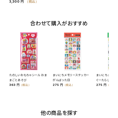
3,300 円
（税込）
合わせて購入がおすすめ
たのしいおもちゃシール おま
まいにちメモリーステッカー
まいにちメモリ
まごとあそび
がんばった日
ぐーたらした日
363 円
275 円
275 円
（税込）
（税込）
（税込）
他の商品を探す