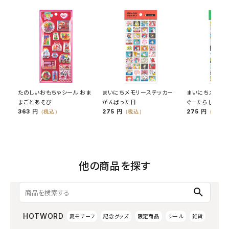
たのしいおもちゃシール おま
まいにちメモリーステッカー
まいにちメモリ
まごとあそび
がんばった日
ぐーたらした日
363 円
275 円
275 円
（税込）
（税込）
（税込）
他の商品を探す
search
HOTWORD
夏モチーフ
記念グッズ
限定商品
シール
雑貨