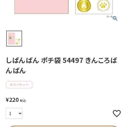
新着商品
人気商品から探す
モチーフから探す
しばんばん ポチ袋 54497 きんころば
キャラクターから探す
んばん
アイテムから探す
INFORMATION
¥
220
税込
お知らせ
ご利用ガイド
よくあるご質問