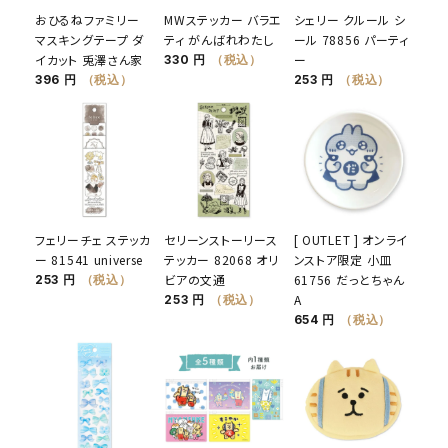
おひるねファミリー
MWステッカー バラエ
シェリー クルール シ
マスキングテープ ダ
ティ がんばれわたし
ール 78856 パーティ
イカット 兎澤さん家
ー
330 円
（税込）
396 円
（税込）
253 円
（税込）
フェリーチェ ステッカ
セリーンストーリース
[ OUTLET ] オンライ
ー 81541 universe
テッカー 82068 オリ
ンストア限定 小皿
ビアの文通
61756 だっとちゃん
253 円
（税込）
A
253 円
（税込）
654 円
（税込）