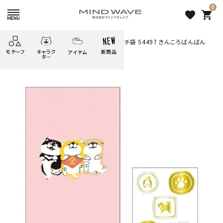
0
favorite
shopping_cart
HOME
すべての商品
しばんばん ポチ袋 54497 きんころばんばん
モチーフ
キャラク
新商品
アイテム
search
タ－
ごろごろ
絞り込み検索
たべもの
しばんばん
どうぶつ
シール
テープ
にゃんすけ
うさぎの
ぴよこ豆
ふせん
紙文具
花・植物
ムーちゃん
だっとちゃん
文具小物
ばいばいべあ
筆記用具等
ようこそ
モバイル
雑貨
ゆるあにまる
かわうそ
アイテム
ツンダちゃん
ウサコレフレンズ
しばんばん ポチ袋 54497 き
一期一会
その他
んころばんばん
220 円
（税込）