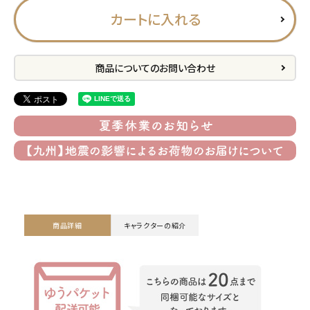
カートに入れる
プライバシーポリシー
特定商取引法について
商品についてのお問い合わせ
お問い合わせ
ACCOUNT MENU
ようこそ ゲスト 様
meeting_room
person
ログイン
会員登録
商品詳細
キャラクターの紹介
公式
デコ部
公式
公式