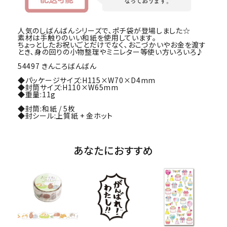
人気のしばんばんシリーズで､ポチ袋が登場しました☆
素材は手触りのいい和紙を使用しています｡
ちょっとしたお祝いごとだけでなく､おこづかいやお金を渡す
とき､身の回りの小物整理やミニレター等使い方いろいろ♪
54497 きんころばんばん
◆パッケージサイズ:H115×W70×D4mm
◆封筒サイズ:H110×W65mm
◆重量:11g
◆封筒:和紙 / 5枚
◆封シール:上質紙 + 金ホット
あなたにおすすめ