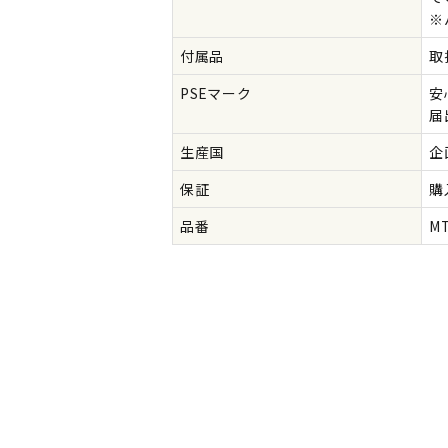
※
付属品
取
PSEマーク
安
届
生産国
企
保証
購
品番
MT