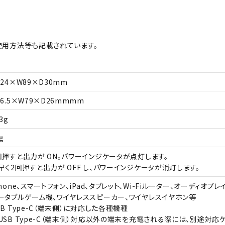
使用方法等も記載されています。
124×W89×D30mm
36.5×W79×D26mmmm
3g
g
回押すと出力が ON。パワーインジケータが点灯します。
早く2回押すと出力が OFF し、パワーインジケータが消灯します。
Phone、スマートフォン、iPad、タブレット、Wi-Fiルーター、オーディオプレ
ータブルゲーム機、ワイヤレススピーカー、ワイヤレスイヤホン等
SB Type-C（端末側）に対応した各種機種
USB Type-C（端末側）対応以外の端末を充電される際には、別途対応