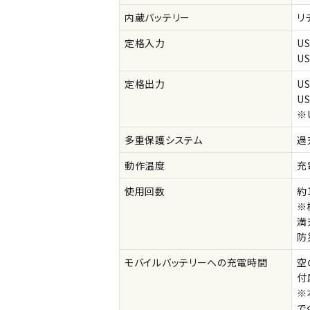
内蔵バッテリー
リ
定格入力
US
US
定格出力
US
US
※
多重保護システム
過
動作温度
充
使用回数
約
※
満
防
モバイルバッテリーへの充電時間
空
付
※
で