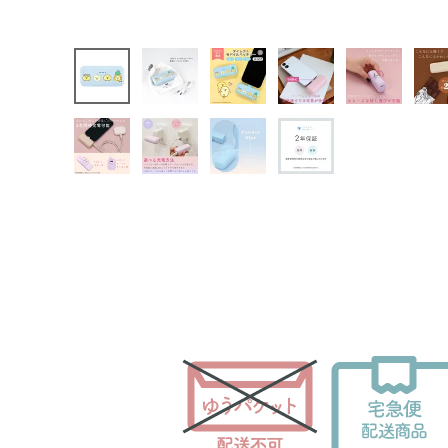
INFORMATION
お知らせ
ご利用ガイド
よくあるご質問
プライバシーポリシー
特定商取引法について
お問い合わせ
ACCOUNT MENU
ようこそ ゲスト 様
meeting_room
person
ログイン
会員登録