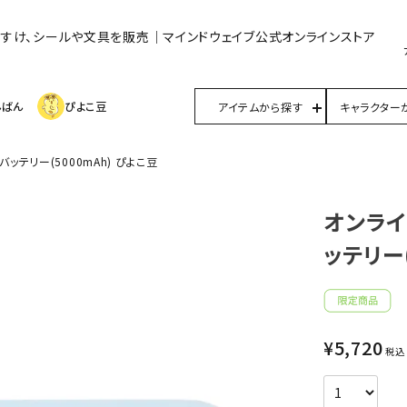
んすけ、シールや文具を販売｜マインドウェイブ公式オンラインストア
んばん
ぴよこ豆
アイテムから探す
キャラクター
テリー(5000mAh) ぴよこ豆
オンライ
ッテリー(
¥
5,720
税込