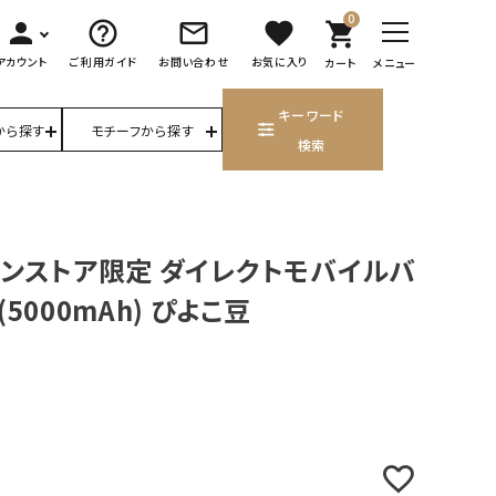
0
person
help_outline
mail_outline
favorite
shopping_cart
アカウント
ご利用ガイド
お問い合わせ
お気に入り
カート
メニュー
キーワード
から探す
モチーフから探す
検索
ンストア限定 ダイレクトモバイルバ
5000mAh) ぴよこ豆