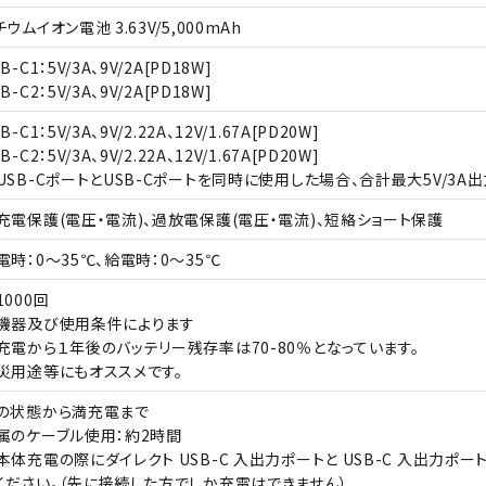
チウムイオン電池 3.63V/5,000mAh
B-C1：5V/3A、9V/2A[PD18W]
B-C2：5V/3A、9V/2A[PD18W]
B-C1：5V/3A、9V/2.22A、12V/1.67A[PD20W]
B-C2：5V/3A、9V/2.22A、12V/1.67A[PD20W]
USB-CポートとUSB-Cポートを同時に使用した場合、合計最大5V/3A
充電保護(電圧・電流)、過放電保護(電圧・電流)、短絡ショート保護
電時：0～35℃、給電時：0～35℃
1000回
機器及び使用条件によります
充電から１年後のバッテリー残存率は70-80％となっています。
災用途等にもオススメです。
の状態から満充電まで
属のケーブル使用：約2時間
本体充電の際にダイレクト USB-C 入出力ポートと USB-C 入出力
ください。（先に接続した方でしか充電はできません）