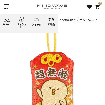
0
favorite
shopping_cart
HOME
すべての商品
オンラインストア＆催事限定 お守り ぴよこ豆
モチーフ
キャラク
新商品
アイテム
search
タ－
ごろごろ
絞り込み検索
たべもの
しばんばん
どうぶつ
シール
テープ
にゃんすけ
うさぎの
ぴよこ豆
ふせん
紙文具
花・植物
ムーちゃん
だっとちゃん
文具小物
ばいばいべあ
筆記用具等
ようこそ
モバイル
雑貨
ゆるあにまる
かわうそ
アイテム
ツンダちゃん
ウサコレフレンズ
オンラインストア＆催事限定
一期一会
その他
お守り ぴよこ豆
1,100 円
（税込）