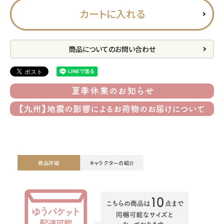
カートに入れる
プライバシーポリシー
特定商取引法について
商品についてのお問い合わせ
お問い合わせ
ACCOUNT MENU
ようこそ ゲスト 様
meeting_room
person
ログイン
会員登録
商品詳細
キャラクターの紹介
公式
デコ部
公式
公式