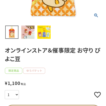
新着商品
人気商品から探す
モチーフから探す
オンラインストア＆催事限定 お守り ぴ
キャラクターから探す
よこ豆
アイテムから探す
INFORMATION
¥
1,100
税込
お知らせ
ご利用ガイド
よくあるご質問