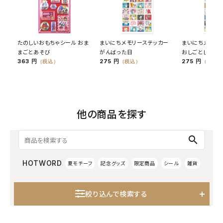
たのしいおもちゃシール おま
まいにちメモリーステッカー
まいにちメモリ
まごとあそび
がんばった日
おしごとした日
363 円
275 円
275 円
（税込）
（税込）
（税込）
他の商品を探す
search
HOTWORD
夏モチーフ
記念グッズ
限定商品
シール
雑貨
絞り込んで検索する