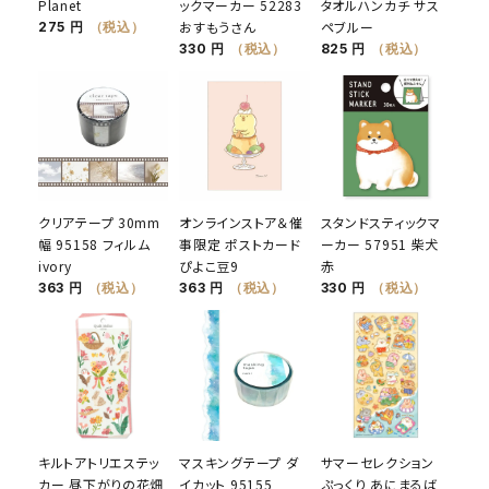
Planet
ックマーカー 52283
タオルハンカチ サス
おすもうさん
ペブルー
275 円
（税込）
330 円
（税込）
825 円
（税込）
クリアテープ 30mm
オンラインストア＆催
スタンドスティックマ
幅 95158 フィルム
事限定 ポストカード
ーカー 57951 柴犬
ivory
ぴよこ豆9
赤
363 円
（税込）
363 円
（税込）
330 円
（税込）
キルトアトリエステッ
マスキングテープ ダ
サマーセレクション
カー 昼下がりの花畑
イカット 95155
ぷっくり あにまるば