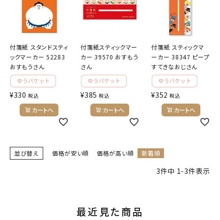
キャラクターから探す
付箋紙 スタンドスティ
付箋紙スティックマー
付箋紙 スティックマ
アイテムから探す
ックマーカー 52283
カー 39570 おすもう
ーカー 38347 ピープ
おすもうさん
さん
すてきなおじさん
INFORMATION
¥
330
¥
385
¥
352
税込
税込
税込
お知らせ
カートへ
カートへ
カートへ
ご利用ガイド
よくあるご質問
プライバシーポリシー
並び替え
価格が安い順
価格が高い順
新着順
特定商取引法について
3
件中
1
-
3
件表示
お問い合わせ
最近見た商品
ACCOUNT MENU