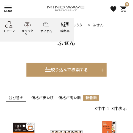
0
favorite
shopping_cart
HOME
すべての商品
その他のキャラクター
ふせん
モチーフ
キャラク
新商品
アイテム
search
タ－
ふせん
ごろごろ
絞り込み検索
たべもの
しばんばん
どうぶつ
シール
テープ
にゃんすけ
うさぎの
ぴよこ豆
ふせん
紙文具
花・植物
ムーちゃん
絞り込んで検索する
だっとちゃん
文具小物
ばいばいべあ
筆記用具等
表示するレコメンドはありません。
ようこそ
モバイル
雑貨
ゆるあにまる
並び替え
価格が安い順
価格が高い順
新着順
かわうそ
アイテム
新着商品
3
件中
1
-
3
件表示
ツンダちゃん
ウサコレフレンズ
人気商品から探す
一期一会
その他
モチーフから探す