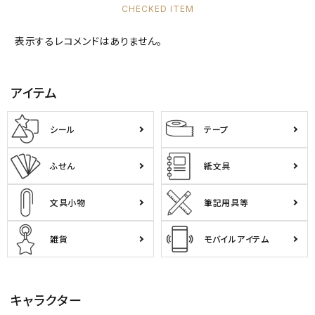
ようこそ ゲスト 様
CHECKED ITEM
表示するレコメンドはありません。
meeting_room
person
ログイン
会員登録
アイテム
公式
デコ部
公式
公式
シール
テープ
ふせん
紙文具
文具小物
筆記用具等
雑貨
モバイルアイテム
キャラクター