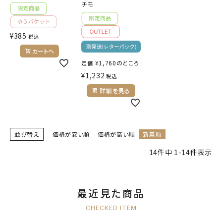
チモ
¥
385
税込
カートへ
¥
1,760
のところ
定価
¥
1,232
税込
詳細を見る
並び替え
価格が安い順
価格が高い順
新着順
14
件中
1
-
14
件表示
最近見た商品
CHECKED ITEM