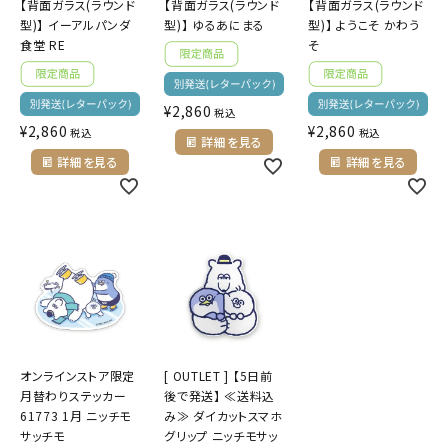
【背面ガラス(ラウンド
【背面ガラス(ラウンド
【背面ガラス(ラウンド
型)】 イーアルパンダ
型)】 ゆるあにまる
型)】 ようこそ かわう
食堂 RE
そ
¥
2,860
税込
¥
2,860
¥
2,860
税込
税込
詳細を見る
詳細を見る
詳細を見る
オンラインストア限定
[ OUTLET ] 【5日前
月替わりステッカー
後で発送】 ≪送料込
61773 1月 ニッチモ
み≫ ダイカットスマホ
サッチモ
グリップ ニッチモサッ