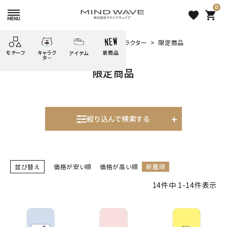
0
favorite
shopping_cart
HOME
すべての商品
その他のキャラクター
限定商品
モチーフ
キャラク
新商品
アイテム
search
タ－
限定商品
ごろごろ
絞り込み検索
たべもの
しばんばん
どうぶつ
シール
テープ
にゃんすけ
うさぎの
ぴよこ豆
ふせん
紙文具
花・植物
ムーちゃん
絞り込んで検索する
だっとちゃん
文具小物
ばいばいべあ
筆記用具等
表示するレコメンドはありません。
ようこそ
モバイル
雑貨
ゆるあにまる
並び替え
価格が安い順
価格が高い順
新着順
かわうそ
アイテム
新着商品
14
件中
1
-
14
件表示
ツンダちゃん
ウサコレフレンズ
人気商品から探す
一期一会
その他
モチーフから探す