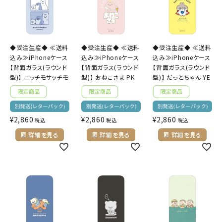
キャラクターから探す
◆受注生産◆ ≪送料
◆受注生産◆ ≪送料
◆受注生産◆ ≪送料
アイテムから探す
込み≫iPhoneケース
込み≫iPhoneケース
込み≫iPhoneケース
【背面ガラス(ラウンド
【背面ガラス(ラウンド
【背面ガラス(ラウンド
INFORMATION
型)】 ニッチモサッチモ
型)】 おねこさま PK
型)】 だっとちゃん YE
お知らせ
ご利用ガイド
¥
2,860
¥
2,860
¥
2,860
税込
税込
税込
詳細を見る
詳細を見る
詳細を見る
よくあるご質問
プライバシーポリシー
特定商取引法について
お問い合わせ
ACCOUNT MENU