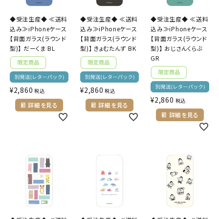
ようこそ ゲスト 様
◆受注生産◆ ≪送料
◆受注生産◆ ≪送料
◆受注生産◆ ≪送料
込み≫iPhoneケース
込み≫iPhoneケース
込み≫iPhoneケース
meeting_room
person
ログイン
会員登録
【背面ガラス(ラウンド
【背面ガラス(ラウンド
【背面ガラス(ラウンド
型)】 だーくま BL
型)】 きょむたんず BK
型)】 おじさんくらぶ
GR
公式
デコ部
公式
公式
¥
2,860
¥
2,860
税込
税込
¥
2,860
税込
詳細を見る
詳細を見る
詳細を見る