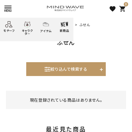
0
favorite
shopping_cart
HOME
すべての商品
ばいばいべあ
ふせん
モチーフ
キャラク
新商品
アイテム
search
タ－
ふせん
ごろごろ
絞り込み検索
たべもの
しばんばん
どうぶつ
シール
テープ
にゃんすけ
うさぎの
ぴよこ豆
ふせん
紙文具
花・植物
ムーちゃん
絞り込んで検索する
だっとちゃん
文具小物
ばいばいべあ
筆記用具等
表示するレコメンドはありません。
ようこそ
モバイル
雑貨
ゆるあにまる
かわうそ
アイテム
現在登録されている商品はありません。
新着商品
ツンダちゃん
ウサコレフレンズ
人気商品から探す
一期一会
その他
最近見た商品
モチーフから探す