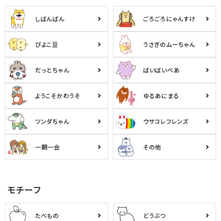
ようこそ ゲスト 様
しばんばん
ごろごろにゃんすけ
meeting_room
person
ログイン
会員登録
ぴよこ豆
うさぎのムーちゃん
だっとちゃん
ばいばいべあ
公式
デコ部
公式
公式
ようこそかわうそ
ゆるあにまる
ツンダちゃん
ウサコレフレンズ
一期一会
その他
モチーフ
たべもの
どうぶつ