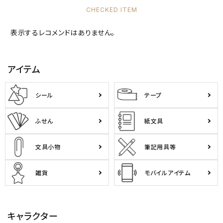
CHECKED ITEM
キャラクターから探す
表示するレコメンドはありません。
アイテムから探す
アイテム
INFORMATION
シール
テープ
お知らせ
ご利用ガイド
ふせん
紙文具
よくあるご質問
文具小物
筆記用具等
プライバシーポリシー
特定商取引法について
雑貨
モバイルアイテム
お問い合わせ
キャラクター
ACCOUNT MENU