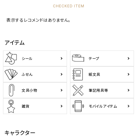
CHECKED ITEM
キャラクターから探す
表示するレコメンドはありません。
アイテムから探す
アイテム
INFORMATION
シール
テープ
お知らせ
ご利用ガイド
ふせん
紙文具
よくあるご質問
文具小物
筆記用具等
プライバシーポリシー
特定商取引法について
雑貨
モバイルアイテム
お問い合わせ
キャラクター
ACCOUNT MENU