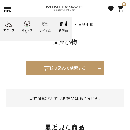
0
favorite
shopping_cart
HOME
すべての商品
ばいばいべあ
文具小物
モチーフ
キャラク
新商品
アイテム
search
タ－
文具小物
ごろごろ
絞り込み検索
たべもの
しばんばん
どうぶつ
シール
テープ
にゃんすけ
うさぎの
ぴよこ豆
ふせん
紙文具
花・植物
ムーちゃん
絞り込んで検索する
だっとちゃん
文具小物
ばいばいべあ
筆記用具等
表示するレコメンドはありません。
ようこそ
モバイル
雑貨
ゆるあにまる
かわうそ
アイテム
現在登録されている商品はありません。
新着商品
ツンダちゃん
ウサコレフレンズ
人気商品から探す
一期一会
その他
最近見た商品
モチーフから探す