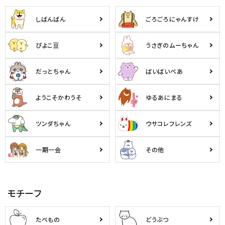
ようこそ ゲスト 様
しばんばん
ごろごろにゃんすけ
meeting_room
person
ログイン
会員登録
ぴよこ豆
うさぎのムーちゃん
だっとちゃん
ばいばいべあ
公式
デコ部
公式
公式
ようこそかわうそ
ゆるあにまる
ツンダちゃん
ウサコレフレンズ
一期一会
その他
モチーフ
たべもの
どうぶつ