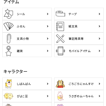
アイテム
ようこそ ゲスト 様
シール
テープ
meeting_room
person
ログイン
会員登録
ふせん
紙文具
文具小物
筆記用具等
公式
デコ部
公式
公式
雑貨
モバイルアイテム
キャラクター
しばんばん
ごろごろにゃんすけ
ぴよこ豆
うさぎのムーちゃん