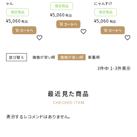
ゃん
にゃんすけ
キャラクターから探す
¥
5,060
税込
¥
5,060
¥
5,060
税込
税込
カートへ
アイテムから探す
カートへ
カートへ
INFORMATION
並び替え
価格が安い順
価格が高い順
新着順
お知らせ
3
件中
1
-
3
件表示
ご利用ガイド
よくあるご質問
最近見た商品
プライバシーポリシー
CHECKED ITEM
特定商取引法について
表示するレコメンドはありません。
お問い合わせ
ACCOUNT MENU