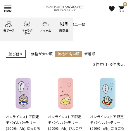
0
favorite
shopping_cart
HOME
MOTTERUモバイルバッテリー商品一覧
モチーフ
キャラク
新商品
アイテム
search
タ－
ごろごろ
絞り込み検索
たべもの
しばんばん
どうぶつ
シール
テープ
にゃんすけ
並び替え
価格が安い順
価格が高い順
新着順
うさぎの
3
件中
1
-
3
件表示
ぴよこ豆
ふせん
紙文具
花・植物
ムーちゃん
だっとちゃん
文具小物
ばいばいべあ
筆記用具等
表示するレコメンドはありません。
ようこそ
モバイル
雑貨
ゆるあにまる
かわうそ
アイテム
新着商品
ツンダちゃん
ウサコレフレンズ
人気商品から探す
オンラインストア限定
オンラインストア限定
オンラインストア限定
モバイルバッテリー
モバイルバッテリー
モバイルバッテリー
一期一会
その他
(5000mAh) だっとち
(5000mAh) ぴよこ豆
(5000mAh) ごろごろ
モチーフから探す