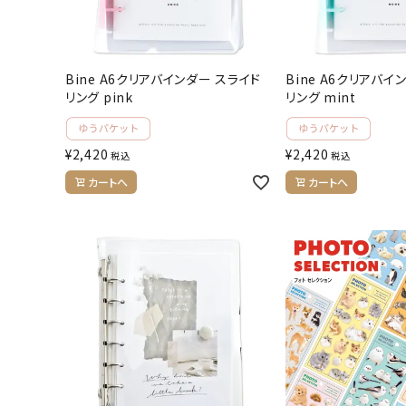
お問い合わせ
ACCOUNT MENU
Bine A6クリアバインダー スライド
Bine A6クリアバイ
ようこそ ゲスト 様
リング pink
リング mint
meeting_room
person
ログイン
会員登録
¥
2,420
¥
2,420
税込
税込
カートへ
カートへ
公式
デコ部
公式
公式