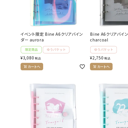
人気商品から探す
モチーフから探す
イベント限定 Bine A6クリアバイン
Bine A6クリアバイ
キャラクターから探す
ダー aurora
charcoal
アイテムから探す
¥
3,080
¥
2,750
税込
税込
INFORMATION
カートへ
カートへ
お知らせ
ご利用ガイド
よくあるご質問
プライバシーポリシー
特定商取引法について