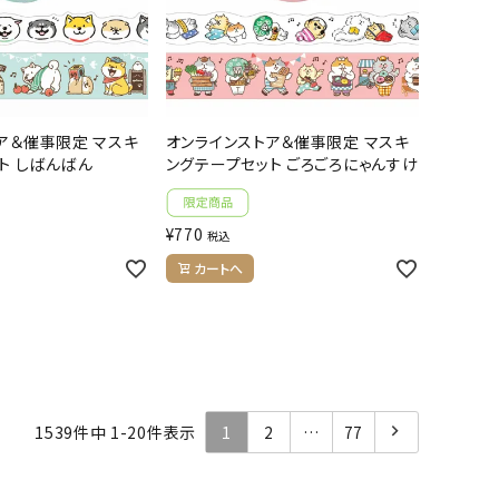
ア＆催事限定 マスキ
オンラインストア＆催事限定 マスキ
ト しばんばん
ングテープセット ごろごろにゃんすけ
¥
770
税込
カートへ
1539
件中
1
-
20
件表示
1
2
…
77