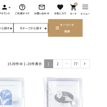
0
person
help_outline
mail_outline
favorite
shopping_cart
アカウント
ご利用ガイド
お問い合わせ
お気に入り
カート
メニュー
キーワード
から探す
モチーフから探す
検索
1539
件中
1
-
20
件表示
1
2
…
77