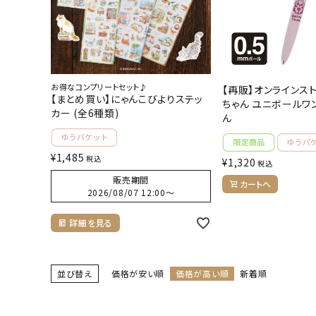
お得なコンプリートセット♪
【再販】オンラインス
【まとめ買い】にゃんこびよりステッ
ちゃん ユニボールワン
カー (全6種類)
ん
¥
1,485
税込
¥
1,320
税込
販売期間
カートへ
2026/08/07 12:00
〜
詳細を見る
並び替え
価格が安い順
価格が高い順
新着順