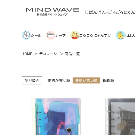
しばんばん・ごろごろにゃ
シール
テープ
ごろごろにゃんすけ
しば
HOME
デコレーション 商品一覧
search
絞り込み検索
並び替え
価格が安い順
価格が高い順
新着順
表示するレコメンドはありません。
新着商品