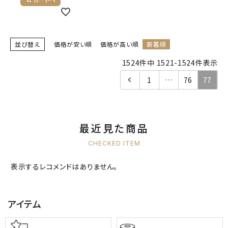
ようこそ ゲスト 様
meeting_room
person
ログイン
会員登録
並び替え
価格が安い順
価格が高い順
新着順
1524
件中
1521
-
1524
件表示
1
…
76
77
公式
デコ部
公式
公式
最近見た商品
CHECKED ITEM
表示するレコメンドはありません。
アイテム