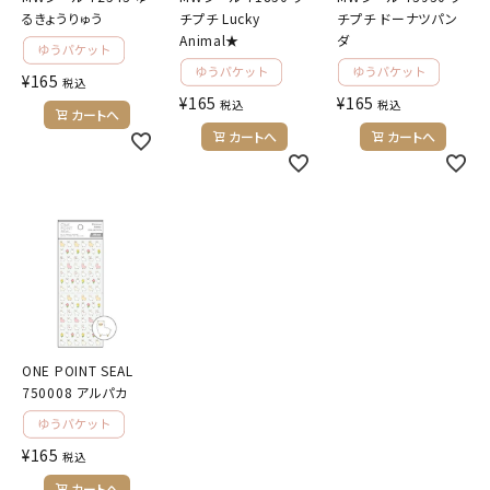
るきょうりゅう
チプチ Lucky
チプチ ドーナツパン
Animal★
ダ
キャラクターから探す
¥
165
税込
¥
165
¥
165
税込
税込
アイテムから探す
カートへ
カートへ
カートへ
INFORMATION
お知らせ
ご利用ガイド
よくあるご質問
プライバシーポリシー
ONE POINT SEAL
特定商取引法について
750008 アルパカ
お問い合わせ
¥
165
税込
ACCOUNT MENU
カートへ