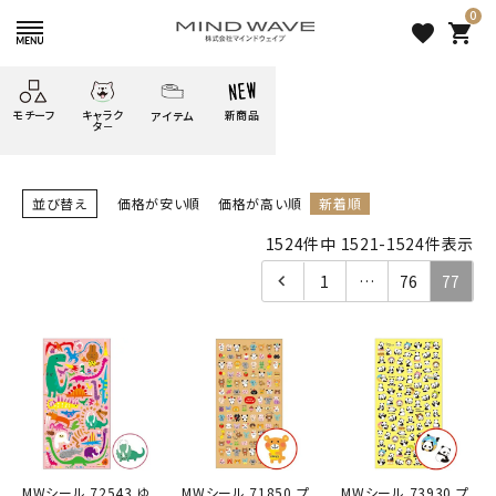
0
favorite
shopping_cart
HOME
デコレーション 商品一覧
モチーフ
キャラク
新商品
アイテム
search
タ－
ごろごろ
絞り込み検索
たべもの
しばんばん
どうぶつ
シール
テープ
にゃんすけ
並び替え
価格が安い順
価格が高い順
新着順
うさぎの
1524
件中
1521
-
1524
件表示
ぴよこ豆
ふせん
紙文具
花・植物
ムーちゃん
1
…
76
77
だっとちゃん
文具小物
ばいばいべあ
筆記用具等
表示するレコメンドはありません。
ようこそ
モバイル
雑貨
ゆるあにまる
かわうそ
アイテム
新着商品
ツンダちゃん
ウサコレフレンズ
人気商品から探す
一期一会
その他
モチーフから探す
MWシール 72543 ゆ
MWシール 71850 プ
MWシール 73930 プ