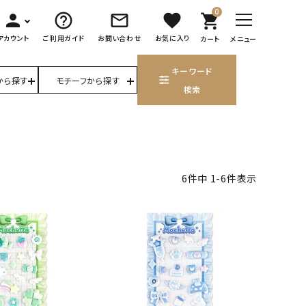
0
person
help_outline
mail_outline
favorite
shopping_cart
アカウント
ご利用ガイド
お問い合わせ
お気に入り
カート
メニュー
キーワード
から探す
モチーフから探す
検索
6
件中
1
-
6
件表示