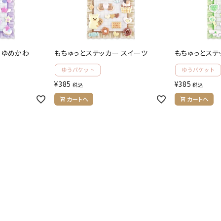
 ゆめかわ
もちゅっとステッカー スイーツ
もちゅっとステ
¥
385
¥
385
税込
税込
カートへ
カートへ