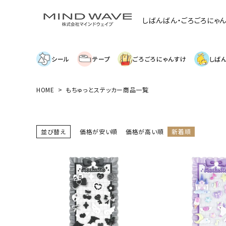
しばんばん・ごろごろにゃ
シール
テープ
ごろごろにゃんすけ
しば
HOME
もちゅっとステッカー商品一覧
search
絞り込み検索
並び替え
価格が安い順
価格が高い順
新着順
表示するレコメンドはありません。
新着商品