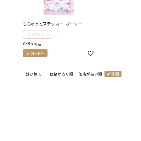
お問い合わせ
ACCOUNT MENU
もちゅっとステッカー ガーリー
ようこそ ゲスト 様
¥
385
税込
meeting_room
person
ログイン
会員登録
カートへ
並び替え
価格が安い順
価格が高い順
新着順
公式
デコ部
公式
公式