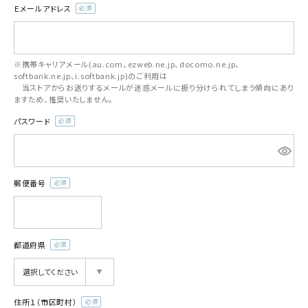
Ｅメールアドレス
(必
須)
※携帯キャリアメール(au.com、ezweb.ne.jp、docomo.ne.jp、
softbank.ne.jp、i.softbank.jp)のご利用は
当ストアからお送りするメールが迷惑メールに振り分けられてしまう傾向にあり
ますため、推奨いたしません。
パスワード
(必
須)
郵便番号
(必
須)
都道府県
(必
須)
住所１（市区町村）