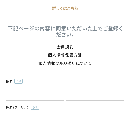
詳しくはこちら
meeting_room
person
ログイン
会員登録
下記ページの内容に同意いただいた上でご登録く
ださい。
公式
デコ部
公式
公式
会員規約
個人情報保護方針
個人情報の取り扱いについて
氏名
(必
須)
氏名（フリガナ）
(必
須)