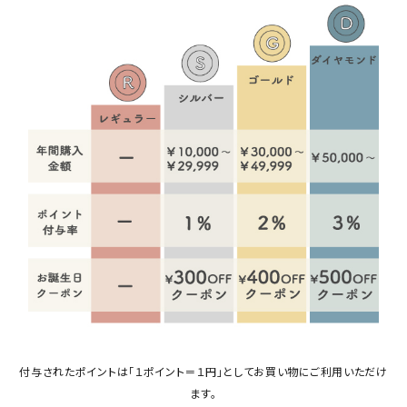
キャラクターから探す
アイテムから探す
INFORMATION
お知らせ
ご利用ガイド
よくあるご質問
プライバシーポリシー
特定商取引法について
お問い合わせ
付与されたポイントは「１ポイント＝１円」としてお買い物にご利用いただけ
ACCOUNT MENU
ます。
ようこそ ゲスト 様