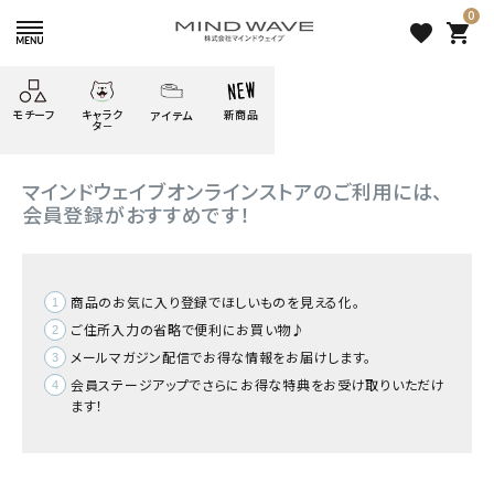
0
favorite
shopping_cart
HOME
会員登録
モチーフ
キャラク
新商品
アイテム
search
タ－
ごろごろ
絞り込み検索
マインドウェイブオンラインストアのご利用には、
たべもの
しばんばん
どうぶつ
シール
テープ
にゃんすけ
会員登録がおすすめです！
うさぎの
ぴよこ豆
ふせん
紙文具
花・植物
ムーちゃん
商品のお気に入り登録でほしいものを見える化。
だっとちゃん
文具小物
ばいばいべあ
筆記用具等
ご住所入力の省略で便利にお買い物♪
新着商品
ようこそ
モバイル
メールマガジン配信でお得な情報をお届けします。
雑貨
ゆるあにまる
かわうそ
アイテム
会員ステージアップでさらにお得な特典をお受け取りいただけ
人気商品から探す
ます！
ツンダちゃん
ウサコレフレンズ
モチーフから探す
一期一会
その他