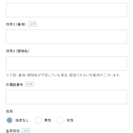
(必
須)
住所２（番地）
(必
須)
住所３（建物名）
※丁目・番地・建物名が不足している場合、配送できない可能性がございます。
お電話番号
(必
須)
性別
指定なし
男性
女性
生年月日