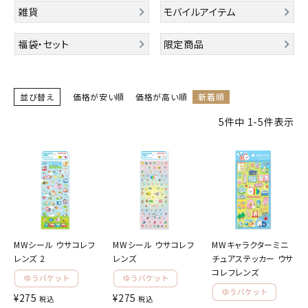
雑貨
モバイルアイテム
キャラクターから探す
福袋・セット
限定商品
アイテムから探す
並び替え
価格が安い順
価格が高い順
新着順
INFORMATION
5
件中
1
-
5
件表示
お知らせ
ご利用ガイド
よくあるご質問
プライバシーポリシー
特定商取引法について
MWシール ウサコレフ
MWシール ウサコレフ
MWキャラクターミニ
レンズ 2
レンズ
チュアステッカー ウサ
お問い合わせ
コレフレンズ
¥
275
¥
275
ACCOUNT MENU
税込
税込