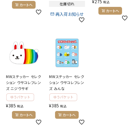
¥
275
税込
ようこそ ゲスト 様
在庫切れ
カートへ
カートへ
再入荷お知らせ
meeting_room
person
ログイン
会員登録
公式
デコ部
公式
公式
MWステッカー セレク
MWステッカー セレク
ション ウサコレフレン
ション ウサコレフレン
ズ ニジウサギ
ズ みんな
¥
385
¥
385
税込
税込
カートへ
カートへ