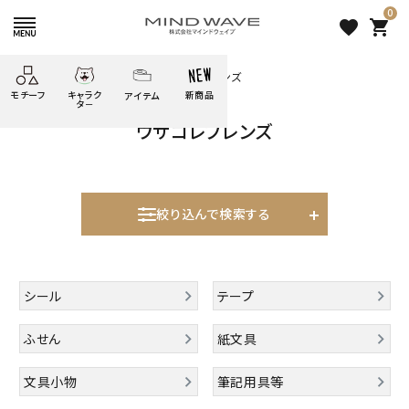
0
favorite
shopping_cart
HOME
すべての商品
ウサコレフレンズ
モチーフ
キャラク
新商品
アイテム
search
タ－
ウサコレフレンズ
ごろごろ
絞り込み検索
たべもの
しばんばん
どうぶつ
シール
テープ
にゃんすけ
うさぎの
ぴよこ豆
ふせん
紙文具
花・植物
ムーちゃん
絞り込んで検索する
だっとちゃん
文具小物
ばいばいべあ
筆記用具等
表示するレコメンドはありません。
ようこそ
モバイル
シール
テープ
雑貨
ゆるあにまる
かわうそ
アイテム
新着商品
ふせん
紙文具
ツンダちゃん
ウサコレフレンズ
人気商品から探す
文具小物
筆記用具等
一期一会
その他
モチーフから探す