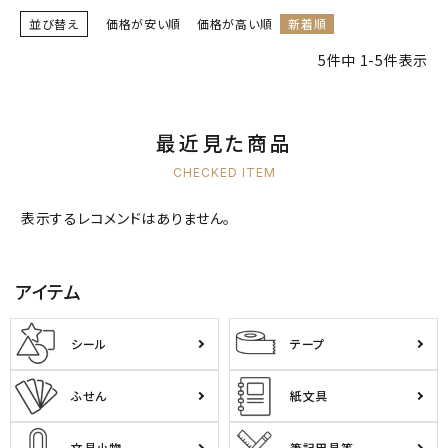
並び替え
価格が安い順
価格が高い順
新着順
5
件中
1
-
5
件表示
最近見た商品
CHECKED ITEM
表示するレコメンドはありません。
アイテム
シール
テープ
ふせん
紙文具
文具小物
筆記用具等