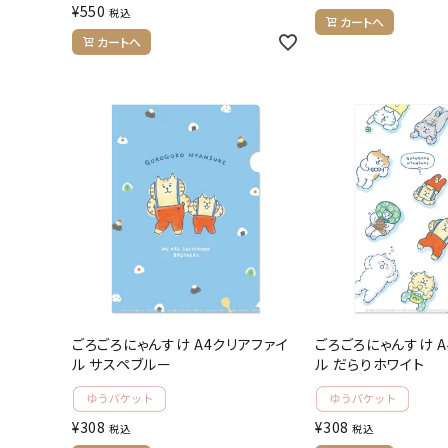
¥
550
税込
お問い合わせ
カートへ
カートへ
ACCOUNT MENU
ようこそ ゲスト 様
meeting_room
person
ログイン
会員登録
公式
デコ部
公式
公式
ごろごろにゃんすけ A4クリアファイ
ごろごろにゃんすけ A
ル サスペブルー
ル だらりホワイト
¥
308
¥
308
税込
税込