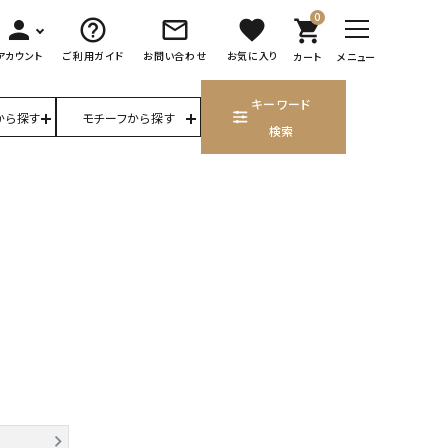
0
person
help_outline
mail_outline
favorite
shopping_cart
アカウント
ご利用ガイド
お問い合わせ
お気に入り
カート
メニュー
キーワード
から探す
モチーフから探す
検索