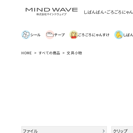
しばんばん・ごろごろにゃ
シール
テープ
ごろごろにゃんすけ
しば
HOME
すべての商品
文具小物
search
絞り込み検索
表示するレコメンドはありません。
新着商品
ファイル
クリップ