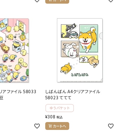
リアファイル 58033
しばんばん A4クリアファイル
豆
58023 ててて
¥
308
税込
カートへ