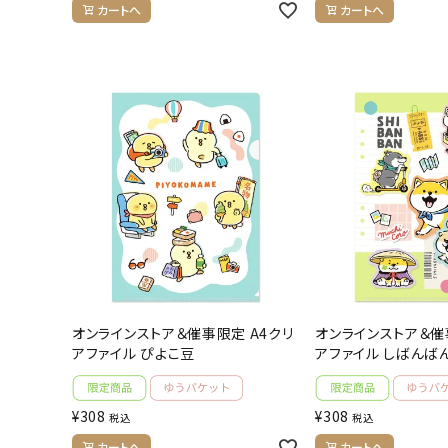
カートへ
カートへ
オンラインストア＆催事限定 A4クリ
オンラインストア＆催
アファイル ぴよこ豆
アファイル しばんば
¥
308
¥
308
税込
税込
カートへ
カートへ