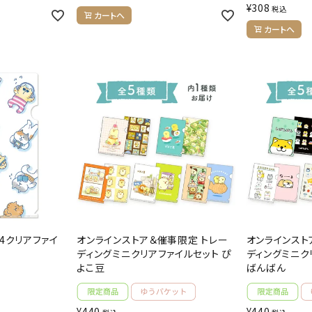
¥
308
税込
カートへ
カートへ
4クリアファイ
オンラインストア＆催事限定 トレー
オンラインスト
ディングミニクリアファイルセット ぴ
ディングミニク
よこ豆
ばんばん
¥
440
¥
440