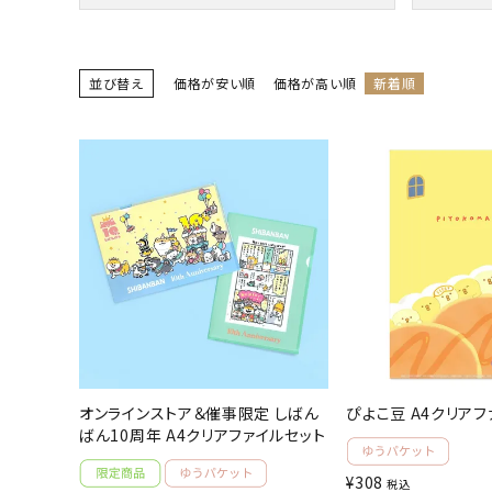
人気商品から探す
並び替え
価格が安い順
価格が高い順
新着順
モチーフから探す
キャラクターから探す
アイテムから探す
INFORMATION
お知らせ
ご利用ガイド
よくあるご質問
オンラインストア＆催事限定 しばん
ぴよこ豆 A4クリアフ
プライバシーポリシー
ばん10周年 A4クリアファイルセット
特定商取引法について
¥
308
税込