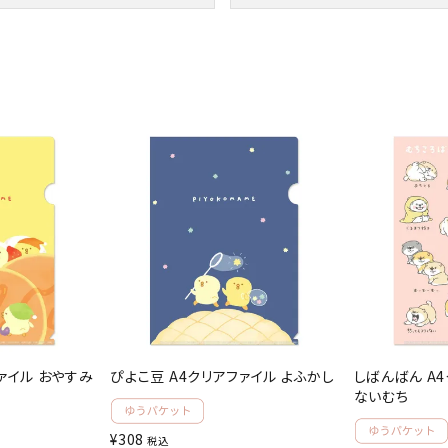
ァイル おやすみ
ぴよこ豆 A4クリアファイル よふかし
しばんばん A
ないむち
¥
308
税込