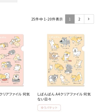
25
件中
1
-
20
件表示
1
2
4クリアファイル 何気
しばんばん A4クリアファイル 何気
ない日々