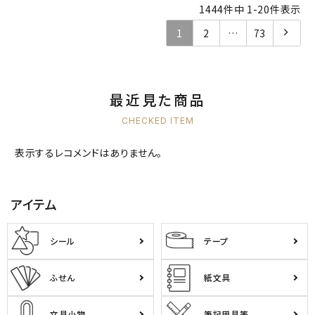
1444
件中
1
-
20
件表示
1
2
…
73
最近見た商品
CHECKED ITEM
表示するレコメンドはありません。
アイテム
シール
テープ
ふせん
紙文具
文具小物
筆記用具等