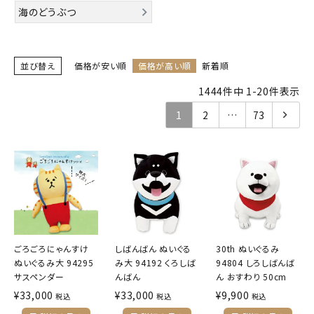
海のどうぶつ
キャラクターから探す
並び替え
価格が安い順
価格が高い順
新着順
アイテムから探す
1444
件中
1
-
20
件表示
INFORMATION
1
2
…
73
お知らせ
ご利用ガイド
よくあるご質問
プライバシーポリシー
特定商取引法について
ごろごろにゃんすけ
しばんばん ぬいぐる
30th ぬいぐるみ
ぬいぐるみ大 94295
み大 94192 くろしば
94804 しろしばんば
お問い合わせ
サスペンダー
んばん
ん おすわり 50cm
¥
33,000
¥
33,000
¥
9,900
税込
税込
税込
ACCOUNT MENU