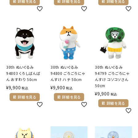
詳細を見る
詳細を見る
詳細を見る
ようこそ ゲスト 様
meeting_room
person
ログイン
会員登録
公式
デコ部
公式
公式
30th ぬいぐるみ
30th ぬいぐるみ
30th ぬいぐるみ
94803 くろしばんば
94800 ごろごろにゃ
94799 ごろごろにゃ
ん おすわり 50cm
んすけ ハチ 50cm
んすけ コソコソさん
50cm
¥
9,900
¥
9,900
税込
税込
¥
9,900
税込
詳細を見る
詳細を見る
詳細を見る