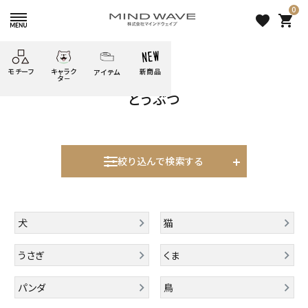
0
favorite
shopping_cart
HOME
すべての商品
どうぶつ
モチーフ
キャラク
新商品
アイテム
search
タ－
どうぶつ
ごろごろ
絞り込み検索
たべもの
しばんばん
どうぶつ
シール
テープ
にゃんすけ
うさぎの
ぴよこ豆
ふせん
紙文具
花・植物
ムーちゃん
絞り込んで検索する
だっとちゃん
文具小物
ばいばいべあ
筆記用具等
表示するレコメンドはありません。
ようこそ
モバイル
犬
猫
雑貨
ゆるあにまる
かわうそ
アイテム
新着商品
うさぎ
くま
ツンダちゃん
ウサコレフレンズ
人気商品から探す
パンダ
鳥
一期一会
その他
モチーフから探す