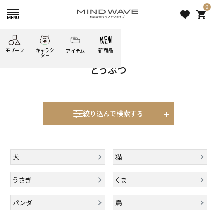
0
favorite
shopping_cart
HOME
すべての商品
どうぶつ
モチーフ
キャラク
新商品
アイテム
search
タ－
どうぶつ
ごろごろ
絞り込み検索
たべもの
しばんばん
どうぶつ
シール
テープ
にゃんすけ
うさぎの
ぴよこ豆
ふせん
紙文具
花・植物
ムーちゃん
絞り込んで検索する
だっとちゃん
文具小物
ばいばいべあ
筆記用具等
表示するレコメンドはありません。
ようこそ
モバイル
犬
猫
雑貨
ゆるあにまる
かわうそ
アイテム
新着商品
うさぎ
くま
ツンダちゃん
ウサコレフレンズ
人気商品から探す
パンダ
鳥
一期一会
その他
モチーフから探す